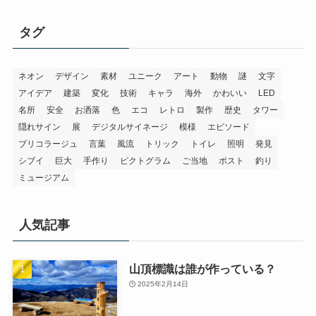
カ
イ
タグ
ブ
ネオン
デザイン
素材
ユニーク
アート
動物
謎
文字
アイデア
建築
変化
技術
キャラ
海外
かわいい
LED
名所
安全
お洒落
色
エコ
レトロ
製作
歴史
タワー
隠れサイン
展
デジタルサイネージ
模様
エピソード
ブリコラージュ
言葉
風流
トリック
トイレ
照明
発見
シブイ
巨大
手作り
ピクトグラム
ご当地
ポスト
釣り
ミュージアム
人気記事
山頂標識は誰が作っている？
2025年2月14日