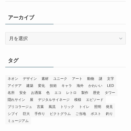
アーカイブ
ア
ー
カ
イ
タグ
ブ
ネオン
デザイン
素材
ユニーク
アート
動物
謎
文字
アイデア
建築
変化
技術
キャラ
海外
かわいい
LED
名所
安全
お洒落
色
エコ
レトロ
製作
歴史
タワー
隠れサイン
展
デジタルサイネージ
模様
エピソード
ブリコラージュ
言葉
風流
トリック
トイレ
照明
発見
シブイ
巨大
手作り
ピクトグラム
ご当地
ポスト
釣り
ミュージアム