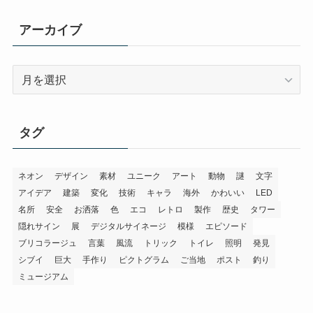
アーカイブ
ア
ー
カ
イ
タグ
ブ
ネオン
デザイン
素材
ユニーク
アート
動物
謎
文字
アイデア
建築
変化
技術
キャラ
海外
かわいい
LED
名所
安全
お洒落
色
エコ
レトロ
製作
歴史
タワー
隠れサイン
展
デジタルサイネージ
模様
エピソード
ブリコラージュ
言葉
風流
トリック
トイレ
照明
発見
シブイ
巨大
手作り
ピクトグラム
ご当地
ポスト
釣り
ミュージアム