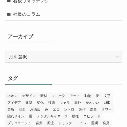
看板ウォッチング
社長のコラム
アーカイブ
ア
ー
カ
イ
タグ
ブ
ネオン
デザイン
素材
ユニーク
アート
動物
謎
文字
アイデア
建築
変化
技術
キャラ
海外
かわいい
LED
名所
安全
お洒落
色
エコ
レトロ
製作
歴史
タワー
隠れサイン
展
デジタルサイネージ
模様
エピソード
ブリコラージュ
言葉
風流
トリック
トイレ
照明
発見