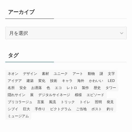
アーカイブ
ア
ー
カ
イ
タグ
ブ
ネオン
デザイン
素材
ユニーク
アート
動物
謎
文字
アイデア
建築
変化
技術
キャラ
海外
かわいい
LED
名所
安全
お洒落
色
エコ
レトロ
製作
歴史
タワー
隠れサイン
展
デジタルサイネージ
模様
エピソード
ブリコラージュ
言葉
風流
トリック
トイレ
照明
発見
シブイ
巨大
手作り
ピクトグラム
ご当地
ポスト
釣り
ミュージアム