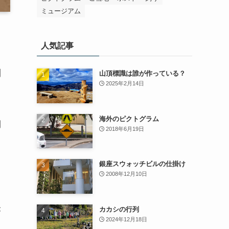
ミュージアム
人気記事
っ
列
山頂標識は誰が作っている？
2025年2月14日
海外のピクトグラム
棚
2018年6月19日
銀座スウォッチビルの仕掛け
2008年12月10日
未
カカシの行列
2024年12月18日