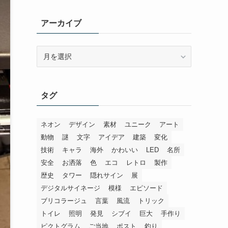
アーカイブ
ア
ー
カ
イ
タグ
ブ
ネオン
デザイン
素材
ユニーク
アート
動物
謎
文字
アイデア
建築
変化
技術
キャラ
海外
かわいい
LED
名所
安全
お洒落
色
エコ
レトロ
製作
歴史
タワー
隠れサイン
展
デジタルサイネージ
模様
エピソード
ブリコラージュ
言葉
風流
トリック
トイレ
照明
発見
シブイ
巨大
手作り
ピクトグラム
ご当地
ポスト
釣り